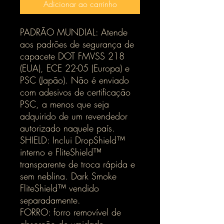
Adicionar ao carrinho
PADRÃO MUNDIAL: Atende
aos padrões de segurança de
capacete DOT FMVSS 218
(EUA), ECE 22-05 (Europa) e
PSC (Japão). Não é enviado
com adesivos de certificação
PSC, a menos que seja
adquirido de um revendedor
autorizado naquele país.
SHIELD: Inclui DropShield™
interno e FliteShield™
transparente de troca rápida e
sem neblina. Dark Smoke
FliteShield™ vendido
separadamente.
FORRO: forro removível de