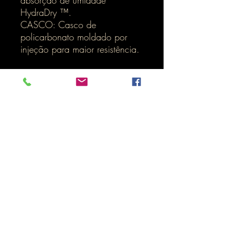
absorção de umidade
HydraDry ™.
CASCO: Casco de
policarbonato moldado por
injeção para maior resistência.
* 2 viseiras incluidas
Inicio
LOJA ONLINE
Termos e Condições