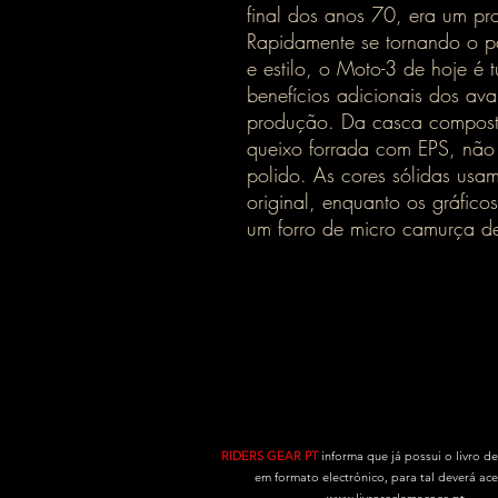
final dos anos 70, era um pr
Rapidamente se tornando o p
e estilo, o Moto-3 de hoje é 
benefícios adicionais dos a
produção. Da casca composta
queixo forrada com EPS, não
polido. As cores sólidas usam 
original, enquanto os gráficos
um forro de micro camurça de
RIDERS GEAR PT
informa que já possui o livro d
em formato electrónico, para tal deverá ac
www.livroreclamacoes.pt