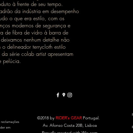
oduto à frente de seu tempo.
adrão da indústria em desempenho
tudo o que era estilo, com os
vanços modernos de segurança e
 de fibra de vidro à barra de
 deixamos nenhum detalhe não
o delineador terrycloth estilo
 da série colab artist apresentam
 pelúcia.
©2018 by
RIDER`s GEAR
Portugal.
e reclamações
Av. Afonso Costa 20B, Lisboa
eder em
Proudly created with Wix.com