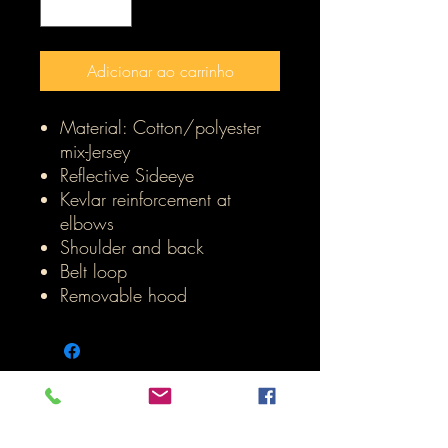
Adicionar ao carrinho
Material: Cotton/polyester
mix-Jersey
Reflective Sideeye
Kevlar reinforcement at
elbows
Shoulder and back
Belt loop
Removable hood
Inicio