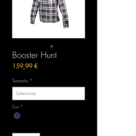
Booster Hunt
Preço
159,99 €
Tamanho
*
Cor
*
Quantidade
*