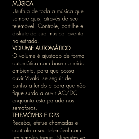
MÚSICA
Usufrua de toda a música que
sempre quis, através do seu
telemóvel. Controle, partilhe e
disfrute da sua música favorita
na estrada.
VOLUME AUTOMÁTICO
O volume é ajustado de forma
automática com base no ruído
ambiente, para que possa
ouvir Vivaldi se seguir de
punho a fundo e para que não
fique surdo a ouvir AC/DC
enquanto está parado nos
semáforos.
TELEMÓVEIS E GPS
Receba, efetue chamadas e
controle o seu telemóvel com
um simples toque. Ninguém vai