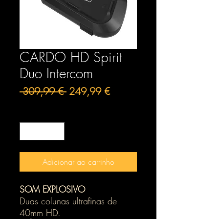
CARDO HD Spirit
Duo Intercom
Preço
Preço
 309,99 € 
249,99 €
normal
promocional
Quantidade
*
Adicionar ao carrinho
SOM EXPLOSIVO
Duas colunas ultrafinas de
40mm HD.