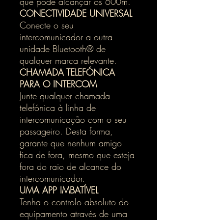
que pode alcançar os 600m.
CONECTIVIDADE UNIVERSAL
Conecte o seu
intercomunicador a outra
unidade Bluetooth® de
qualquer marca relevante.
CHAMADA TELEFÓNICA
PARA O INTERCOM
Junte qualquer chamada
telefónica à linha de
intercomunicação com o seu
passageiro. Desta forma,
garante que nenhum amigo
fica de fora, mesmo que esteja
fora do raio de alcance do
intercomunicador.
UMA APP IMBATÍVEL
Tenha o controlo absoluto do
equipamento através de uma