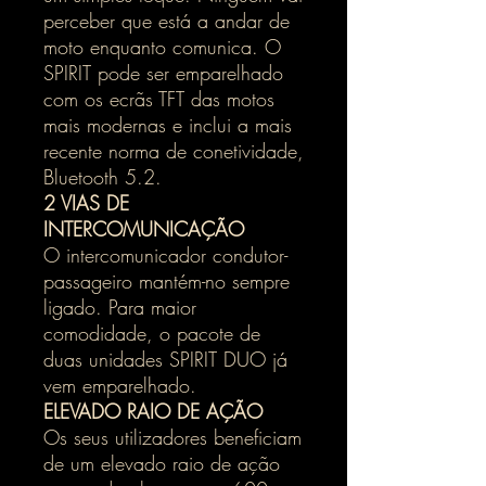
perceber que está a andar de
moto enquanto comunica. O
SPIRIT pode ser emparelhado
com os ecrãs TFT das motos
mais modernas e inclui a mais
recente norma de conetividade,
Bluetooth 5.2.
2 VIAS DE
INTERCOMUNICAÇÃO
O intercomunicador condutor-
passageiro mantém-no sempre
ligado. Para maior
comodidade, o pacote de
duas unidades SPIRIT DUO já
vem emparelhado.
ELEVADO RAIO DE AÇÃO
Os seus utilizadores beneficiam
de um elevado raio de ação