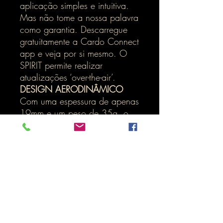
aplicação simples e intuitiva.
Mas não tome a nossa palavra
como garantia. Descarregue
gratuitamente a Cardo Connect
app e veja por si mesmo. O
SPIRIT permite realizar
atualizações ‘over-the-air’.
DESIGN AERODINÂMICO
Com uma espessura de apenas
19mm e um peso de 35g, o
SPIRIT é compacto e ligeiro,
mas resistente às intempéries.
CARREGUE ENQUANTO
ANDA DE MOTO
Esqueceu-se de carregar o seu
Cardo? Está a ficar sem
bateria? Não há problema.
Basta ligar a sua unidade a um
carregador portátil ou a uma