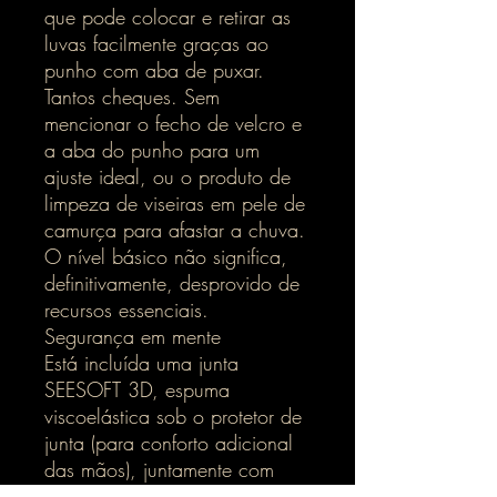
que pode colocar e retirar as
luvas facilmente graças ao
punho com aba de puxar.
Tantos cheques. Sem
mencionar o fecho de velcro e
a aba do punho para um
ajuste ideal, ou o produto de
limpeza de viseiras em pele de
camurça para afastar a chuva.
O nível básico não significa,
definitivamente, desprovido de
recursos essenciais.
Segurança em mente
Está incluída uma junta
SEESOFT 3D, espuma
viscoelástica sob o protetor de
junta (para conforto adicional
das mãos), juntamente com
uma camada dupla forte e