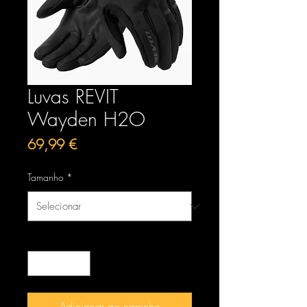
Luvas REVIT
Wayden H2O
Preço
69,99 €
Tamanho
*
Quantidade
*
Adicionar ao carrinho