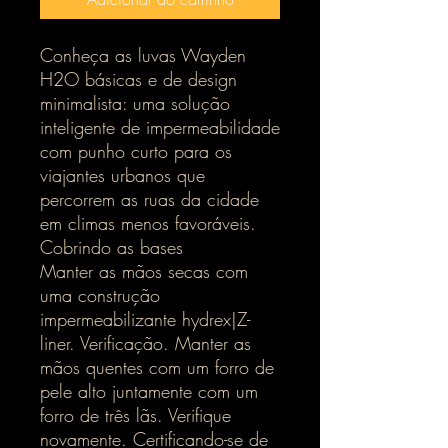
Conheça as luvas Wayden
H2O básicas e de design
minimalista: uma solução
inteligente de impermeabilidade
com punho curto para os
viajantes urbanos que
percorrem as ruas da cidade
em climas menos favoráveis.
Cobrindo as bases
Manter as mãos secas com
uma construção
impermeabilizante hydrex|Z-
liner. Verificação. Manter as
mãos quentes com um forro de
pele alto juntamente com um
forro de três lãs. Verifique
novamente. Certificando-se de