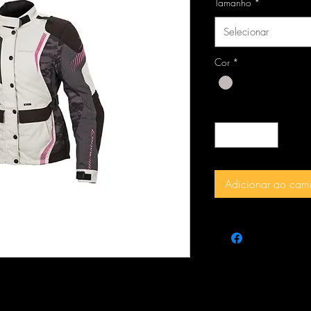
Tamanho
*
Selecionar
Cor
*
Quantidade
*
Adicionar ao carr