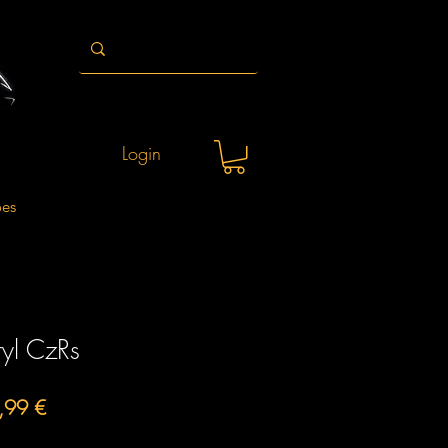
Login
ões
l CzRs
o
Preço
,99 €
al
promocional