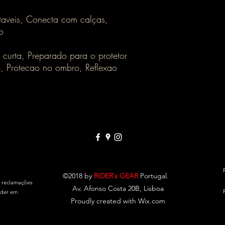
staveis, Conecta com calças,
o
curta, Preparado para o protetor
o, Protecao no ombro, Reflexao
©2018 by
RIDER`s GEAR
Portugal.
e reclamações
Av. Afonso Costa 20B, Lisboa
eder em
Proudly created with Wix.com