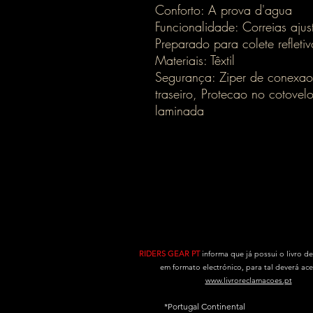
Conforto: A prova d'agua
Funcionalidade: Correias aju
Preparado para colete refletiv
Materiais: Têxtil
Segurança: Ziper de conexao 
traseiro, Protecao no cotovel
laminada
RIDERS GEAR PT
informa que já possui o livro d
em formato electrónico, para tal deverá ac
www.livroreclamacoes.pt
*Portugal Continental