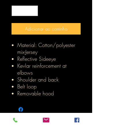
Quantidade
*
Adicionar ao carrinho
Material: Cotton/polyester
mix-Jersey
Reflective Sideeye
Kevlar reinforcement at
elbows
Shoulder and back
Belt loop
Removable hood
Inicio