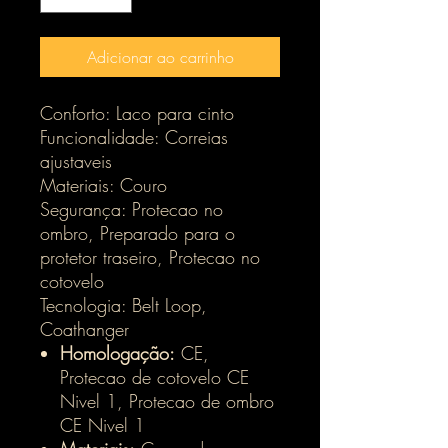
Adicionar ao carrinho
Conforto: Laco para cinto
Funcionalidade: Correias
ajustaveis
Materiais: Couro
Segurança: Protecao no
ombro, Preparado para o
protetor traseiro, Protecao no
cotovelo
Tecnologia: Belt Loop,
Coathanger
Homologação:
CE,
Protecao de cotovelo CE
Nivel 1, Protecao de ombro
CE Nivel 1