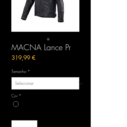
MACNA Lance Pr
Preço
319,99 €
Tamanho
*
Cor
*
Quantidade
*