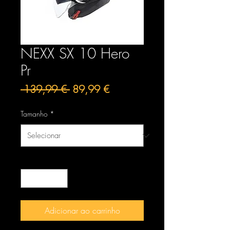
NEXX SX 10 Hero
Pr
Preço
Preço
 139,99 € 
89,99 €
normal
promocional
Tamanho
*
Quantidade
*
Adicionar ao carrinho