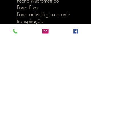
Fecho Micrométrico
Forro Fixo
Forro anti-alérgico e anti-
transpiração
Inicio
LOJA ONLINE
Termos e Condições
RIDERS GEAR PT
informa que já possui o livro de reclamações