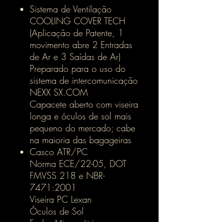
Sistema de Ventilação
COOLING COVER TECH
(Aplicação de Patente, 1
movimento abre 2 Entradas
de Ar e 3 Saídas de Ar)
Preparado para o uso do
sistema de intercomunicação
NEXX SX.COM
Capacete aberto com viseira
longa e óculos de sol mais
pequeno do mercado; cabe
na maioria das bagageiras
Casco ATR/PC
Norma ECE/22-05, DOT
FMVSS 218 e NBR-
7471:2001
Viseira PC Lexan
Óculos de Sol