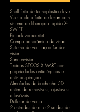
Shell feita de termoplástico leve
Viseira clara feita de lexan com
sistema de liberação rápida X-
SWIFT
Pinlock vorbereitet
Campo panorâmico de visão
Sistema de ventilação für das
visier
Sonnenvisier
Tecidos SECOS X.MART com
propriedades antialérgicas e
anti-transpiração
Almofadas de bochecha 3D
antirruído removíveis, ajustáveis
e laváveis
Defletor de vento
2 entradas de ar e 2 saídas de