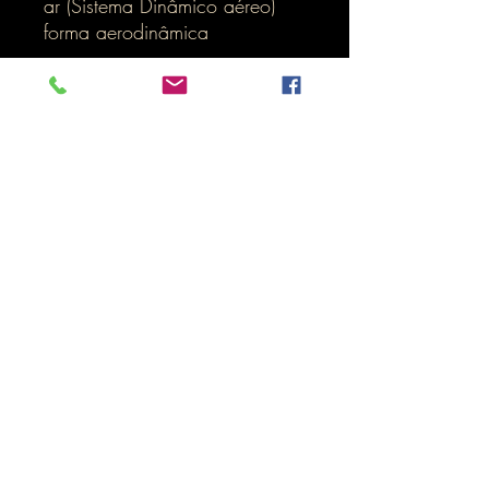
ar (Sistema Dinâmico aéreo)
forma aerodinâmica
Inicio
LOJA ONLINE
Termos e Condições
RIDERS GEAR PT
informa que já possui o livro de reclamações
em formato electrónico, para tal deverá aceder em
www.livroreclamacoes.pt