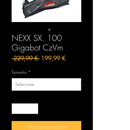
NEXX SX. 100
Gigabot CzVm
Preço
Preço
 229,99 € 
199,99 €
normal
promocional
Tamanho
*
Quantidade
*
Adicionar ao carrinho