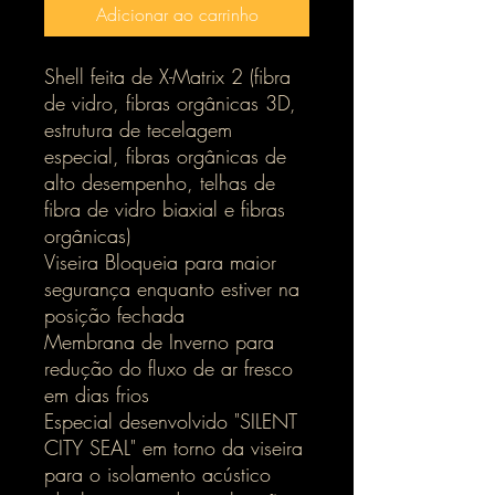
Adicionar ao carrinho
Shell feita de X-Matrix 2 (fibra
de vidro, fibras orgânicas 3D,
estrutura de tecelagem
especial, fibras orgânicas de
alto desempenho, telhas de
fibra de vidro biaxial e fibras
orgânicas)
Viseira Bloqueia para maior
segurança enquanto estiver na
posição fechada
Membrana de Inverno para
redução do fluxo de ar fresco
em dias frios
Especial desenvolvido "SILENT
CITY SEAL" em torno da viseira
para o isolamento acústico