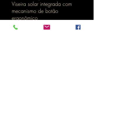
Viseira solar integrada com
mecanismo de botão
ergonômico
Pad formado em 3D, removível
e lavável
Sistema Dinâmico de Ar - 1
entrada de ar e 2 saídas de ar
Visão noturna – refletores na
lateral, frente e atrás do
capacete
Inicio
LOJA ONLINE
Termos e Condições