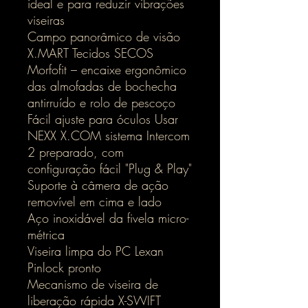
ideal e para reduzir vibrações
viseiras
Campo panorâmico de visão
X.MART Tecidos SECOS
Morfofit – encaixe ergonômico
das almofadas de bochecha
antirruído e rolo de pescoço
Fácil ajuste para óculos Usar
NEXX X.COM sistema Intercom
2 preparado, com
configuração fácil "Plug & Play"
Suporte à câmera de ação
removível em cima e lado
Aço inoxidável da fivela micro-
métrica
Viseira limpa do PC Lexan
Pinlock pronto
Mecanismo de viseira de
liberação rápida X-SWIFT