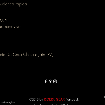
 mudança rápida
OM 2
o removível
e De Cara Cheia e Jato (P/J)
©2018 by
RIDER`s GEAR
Portugal.
e reclamações