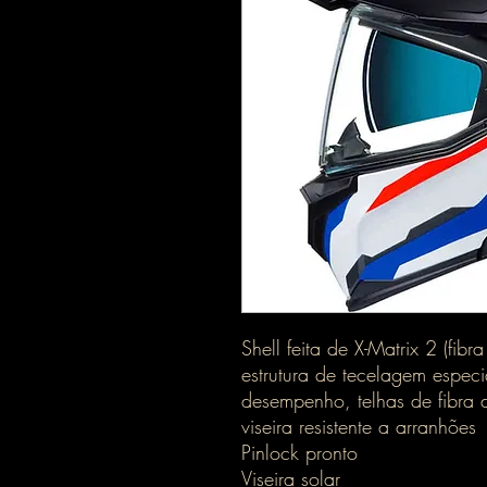
Shell feita de X-Matrix 2 (fibr
estrutura de tecelagem especia
desempenho, telhas de fibra d
viseira resistente a arranhões
Pinlock pronto
Viseira solar