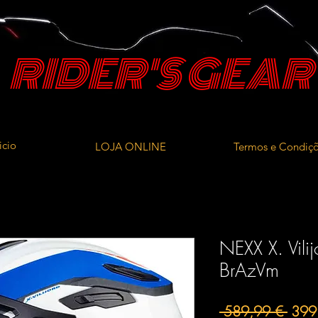
RIDER'S GEAR
icio
LOJA ONLINE
Termos e Condiç
NEXX X. Vilij
BrAzVm
Preç
 589,99 € 
399