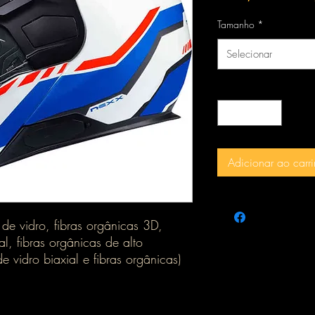
norm
Tamanho
*
Selecionar
Quantidade
*
Adicionar ao carr
a de vidro, fibras orgânicas 3D,
l, fibras orgânicas de alto
e vidro biaxial e fibras orgânicas)