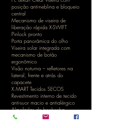
posição anti-neblina e bloqueio
central
Mecanismo de viseira de
liberação rápida X-SWIFT
Pinlock pronto
Porta panorâmica do olho
Viseira solar integrada com
mecanismo de botão
ergonômico
Visão noturna – refletores na
lateral, frente e atrás do
capacete
X.MART Tecidos SECOS
Revestimento interno de tecido
anti-suor macio e antialérgico
Almofadas de bochecha
moldadas em 3D, removíveis e
laváveis