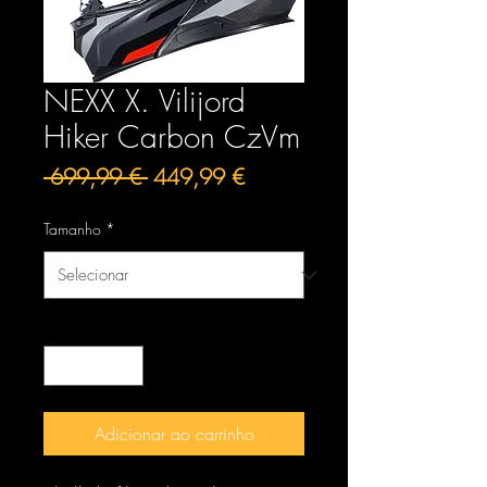
NEXX X. Vilijord
Hiker Carbon CzVm
Preço
Preço
 699,99 € 
449,99 €
normal
promocional
Tamanho
*
Quantidade
*
Adicionar ao carrinho