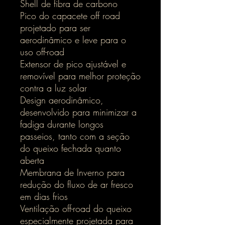
Shell de fibra de carbono
Pico do capacete off road
projetado para ser
aerodinâmico e leve para o
uso off-road
Extensor de pico ajustável e
removível para melhor proteção
contra a luz solar
Design aerodinâmico,
desenvolvido para minimizar a
fadiga durante longos
passeios, tanto com a seção
do queixo fechada quanto
aberta
Membrana de Inverno para
redução do fluxo de ar fresco
em dias frios
Ventilação off-road do queixo
especialmente projetada para