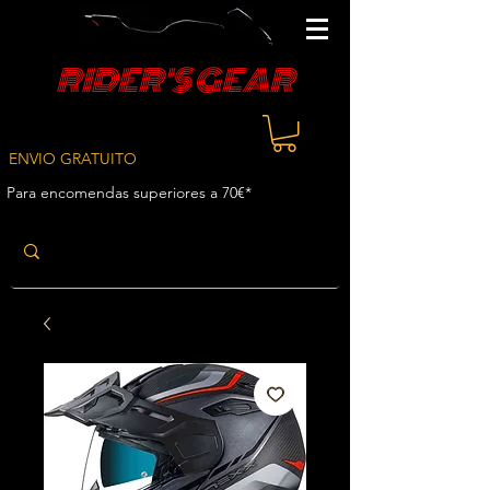
RIDER'S GEAR
ENVIO GRATUITO
Para encomendas superiores a 70€*