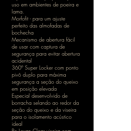
uso em ambientes de poeira e
lama.
Morfofit - para um ajuste
perfeito das almofadas de
bochecha
Mecanismo de abertura fácil
de usar com captura de
segurança para evitar abertura
acidental
360º Super Locker com ponto
pivô duplo para máxima
segurança a seção do queixo
em posição elevada
Especial desenvolvido de
borracha selando ao redor da
seção do queixo e da viseira
para o isolamento acústico
ideal
Pc Lexan Clear viseira com