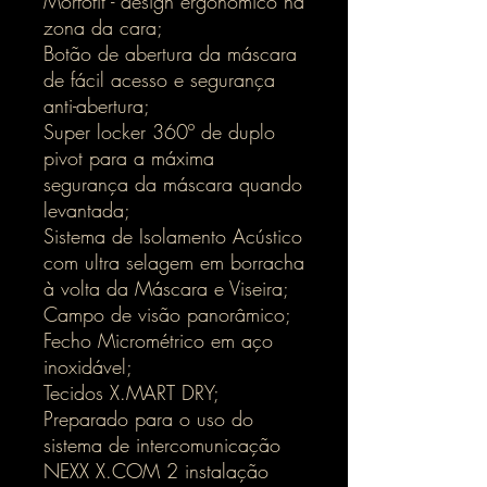
Morfofit - design ergonómico na
zona da cara;
Botão de abertura da máscara
de fácil acesso e segurança
anti-abertura;
Super locker 360º de duplo
pivot para a máxima
segurança da máscara quando
levantada;
Sistema de Isolamento Acústico
com ultra selagem em borracha
à volta da Máscara e Viseira;
Campo de visão panorâmico;
Fecho Micrométrico em aço
inoxidável;
Tecidos X.MART DRY;
Preparado para o uso do
sistema de intercomunicação
NEXX X.COM 2 instalação