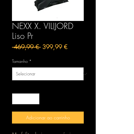
NEXX X. VILIJORD
Liso Pr
Preço
Preço
 469,99 € 
399,99 €
normal
promocional
Tamanho
*
Quantidade
*
Adicionar ao carrinho