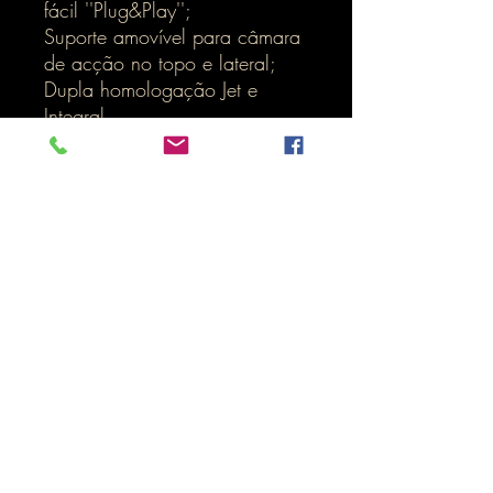
fácil ''Plug&Play'';
Suporte amovível para câmara
de acção no topo e lateral;
Dupla homologação Jet e
Integral
Inicio
LOJA ONLINE
Termos e Condições