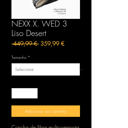
NEXX X. WED 3
Liso Desert
Preço
Preço
 449,99 € 
359,99 €
normal
promocional
Tamanho
*
Quantidade
*
Adicionar ao carrinho
Concha de fibra multicomposta