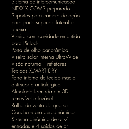
Sistema de intercomunicação
NEXX X.COM3 preparado
Suportes para câmera de ação
para parte superior, lateral e
queixo
Viseira com cavidade embutida
para Pinlock
Porta de olho panorâmica
Viseira solar interna UltraWide
Visão noturna – refletores
Tecidos X.MART DRY
Forro interno de tecido macio
anti-suor e antialérgico
Almofada formada em 3D,
removível e lavável
Rolha de vento do queixo
Concha e aro aerodinâmicos
Sistema dinâmico de ar -7
entradas e 4 saídas de ar