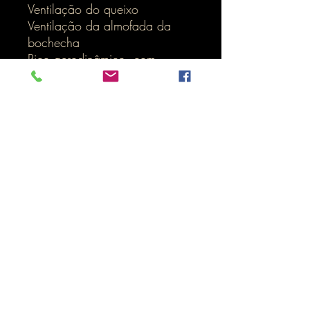
Ventilação do queixo
Ventilação da almofada da
bochecha
Pico aerodinâmico, com
sistema de várias posições
ajustável
Extensor de pico
Suporte para alça de óculos
Sistema de cinta rápida
preparado
Protetor de poeira SV
Inicio
LOJA ONLINE