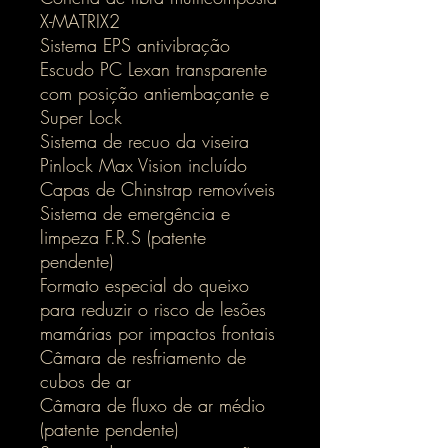
X-MATRIX2
Sistema EPS antivibração
Escudo PC Lexan transparente
com posição antiembaçante e
Super Lock
Sistema de recuo da viseira
Pinlock Max Vision incluído
Capas de Chinstrap removíveis
Sistema de emergência e
limpeza F.R.S (patente
pendente)
Formato especial do queixo
para reduzir o risco de lesões
mamárias por impactos frontais
Câmara de resfriamento de
cubos de ar
Câmara de fluxo de ar médio
(patente pendente)