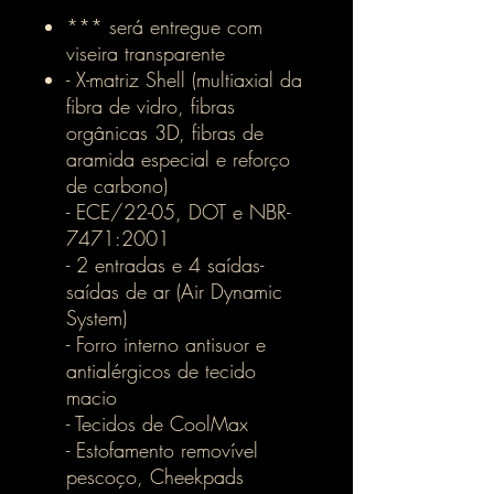
*** será entregue com
viseira transparente
- X-matriz Shell (multiaxial da
fibra de vidro, fibras
orgânicas 3D, fibras de
aramida especial e reforço
de carbono)
- ECE/22-05, DOT e NBR-
7471:2001
- 2 entradas e 4 saídas-
saídas de ar (Air Dynamic
System)
- Forro interno antisuor e
antialérgicos de tecido
macio
- Tecidos de CoolMax
- Estofamento removível
pescoço, Cheekpads