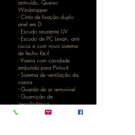
antiruído, Queixo
Windstopper
- Cinto de fixação duplo
anel em D
- Escudo resistente UV
- Escudo de PC Lexan, anti-
riscos e com novo sistema
de fecho fácil
- Viseira com cavidade
embutida para Pinlock
- Sistema de ventilação da
viseira
- Guarda de ar removível
- Guarnição de
aerodinâmica
- Spoiler aerodinâmico
traseiro
- Reflectores na parte frontal,
laterais e traseira