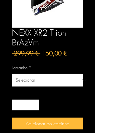
NEXX XR2 Trion
BrAzVm
Preço
Preço
 299,99 € 
150,00 €
normal
promocional
Tamanho
*
Quantidade
*
Adicionar ao carrinho