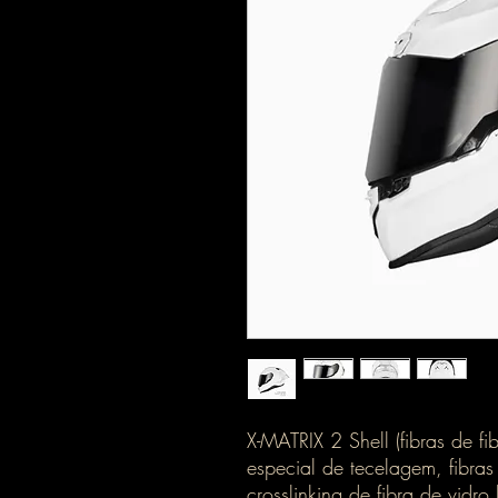
X-MATRIX 2 Shell (fibras de fi
especial de tecelagem, fibra
crosslinking de fibra de vidro 