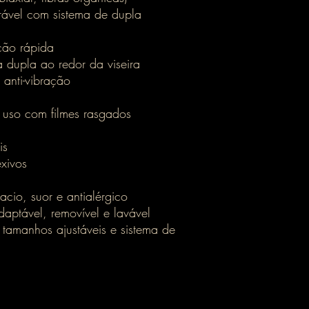
brável com sistema de dupla
ação rápida
a dupla ao redor da viseira
 anti-vibração
 uso com filmes rasgados
is
exivos
macio, suor e antialérgico
aptável, removível e lavável
amanhos ajustáveis e sistema de