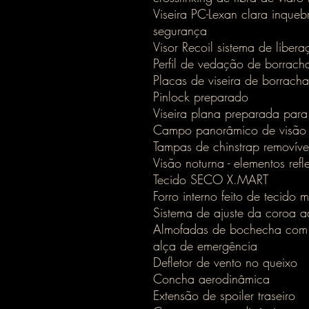
Viseira PC-Lexan clara inque
segurança
Visor Recoil sistema de liber
Perfil de vedação de borrach
Placas de viseira de borracha
Pinlock preparado
Viseira plana preparada para
Campo panorâmico de visão
Tampas de chinstrap removíve
Visão noturna - elementos refl
Tecido SECO X.MART
Forro interno feito de tecido 
Sistema de ajuste da coroa ad
Almofadas de bochecha com t
alça de emergência
Defletor de vento no queixo
Concha aerodinâmica
Extensão de spoiler traseiro