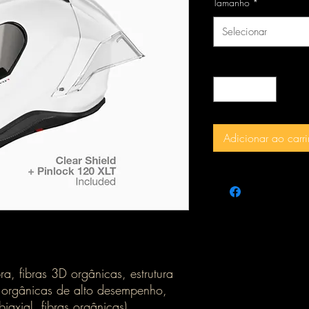
Tamanho
*
Selecionar
Quantidade
*
Adicionar ao carr
bra, fibras 3D orgânicas, estrutura
s orgânicas de alto desempenho,
biaxial, fibras orgânicas)