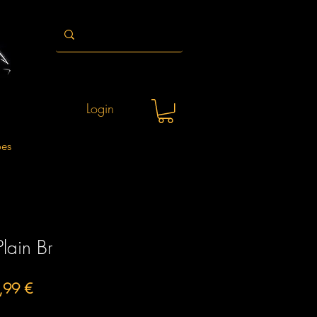
Login
ões
lain Br
o
Preço
,99 €
al
promocional