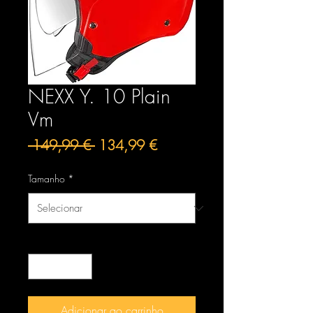
NEXX Y. 10 Plain
Vm
Preço
Preço
 149,99 € 
134,99 €
normal
promocional
Tamanho
*
Quantidade
*
Adicionar ao carrinho