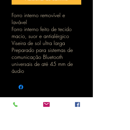
Forro interno removível e
lavável
Forro interno feito de tecido
macio, suor e antialérgico
Viseira de sol ultra larga
Preparado para sistemas de
comunicação Bluetooth
universais de até 45 mm de
áudio
Inicio
LOJA ONLINE