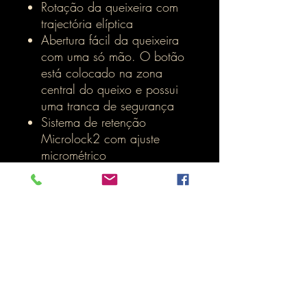
Rotação da queixeira com
trajectória elíptica
Abertura fácil da queixeira
com uma só mão. O botão
está colocado na zona
central do queixo e possui
uma tranca de segurança
Sistema de retenção
Microlock2 com ajuste
micrométrico
Desenho interior optimizado
para maior conforto e um
ajuste perfeito à cabeça.
Preparado para receber os
auricolares do sistema N-
Com
Compatível com o sistema
N-Com e com o inovador
sistema ESS (Emergency Stop