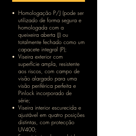
Homologação P/J (pode ser
utilizado de forma segura e
homologada com a
queixeira aberta (J) ou
totalmente fechado como um
capacete integral (P);
Viseira exterior com
superfície ampla, resistente
aos riscos, com campo de
visão alargado para uma
visão periférica perfeita e
Pinlock incorporado de
série;
Viseira interior escurecida e
ajustável em quatro posições
distintas, com protecção
UV400;