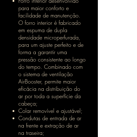
Forro interior desenvolvido
para maior conforto e
facilidade de manutenção.
O forro interior é fabricado
em espuma de dupla
densidade microperfurada,
para um ajuste perfeito e de
forma a garantir uma
pressão consistente ao longo
do tempo. Combinado com
o sistema de ventilação
AirBooster, permite maior
eficácia na distribuição do
ar por toda a superfície da
cabeça;
Colar removível e ajustável;
Condutas de entrada de ar
na frente e extração de ar
na traseira;