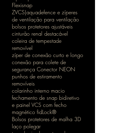
Flexisnap
ZVCS|aquadefence e zíperes
de ventilação para ventilação
bolsos protetores ajustáveis
cinturão renal destacável
coleira de tempestade
removível
zíper de conexão curto e longo
conexão para colete de
segurança Conector NEON
punhos de estiramento
removíveis
colarinho interno macio
fechamento de snap bidiretivo
e painel VCS com fecho
magnético fidLock®
Bolsos protetores de malha 3D
laço polegar