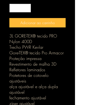
Adicionar ao carrinho
3L GORE-TEX® tecido PRO
Nylon 400D
Trecho PWR Kevlar
Gore-TEX® tecido Pro Armacor
Proteção impressa
Revestimento de malha 3D
Refletores laminados
Protetores de cotovelo
ajustáveis
alça ajustável e alça dupla
ajustável
fechamento ajustável
zíper ajustável