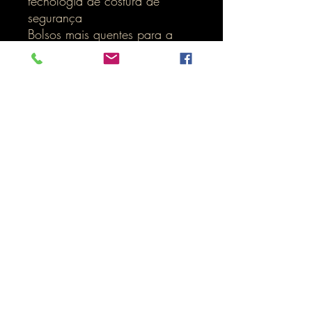
tecnologia de costura de
segurança
Bolsos mais quentes para a
mão
bolso napoleão
bolso secreto
bolso manga
dentro de bolsos
bolsos escondidos
impermeáveis
Inicio
LOJA ONLINE
Termos e Condições