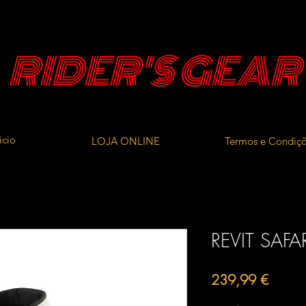
RIDER'S GEAR
icio
LOJA ONLINE
Termos e Condiç
REVIT SAFA
Preço
239,99 €