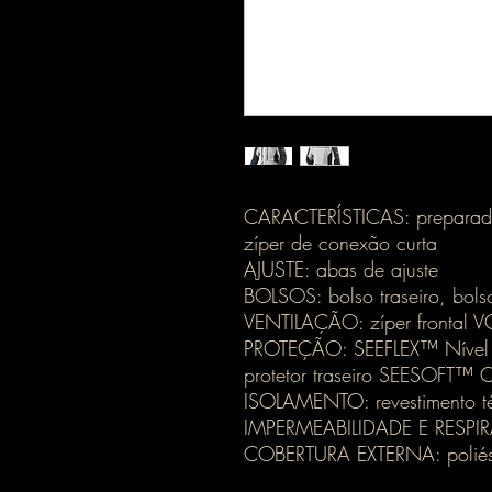
CARACTERÍSTICAS: preparad
zíper de conexão curta
AJUSTE: abas de ajuste
BOLSOS: bolso traseiro, bolso
VENTILAÇÃO: zíper frontal V
PROTEÇÃO: SEEFLEX™ Nível 2
protetor traseiro SEESOFT™ CE
ISOLAMENTO: revestimento té
IMPERMEABILIDADE E RESPIRA
COBERTURA EXTERNA: poliéste