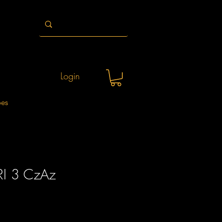
Login
ões
RI 3 CzAz