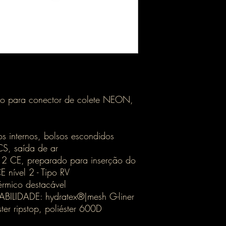
o para conector de colete NEON,
s internos, bolsos escondidos
CS, saída de ar
 CE, preparado para inserção do
 nível 2 - Tipo RV
rmico destacável
BILIDADE: hydratex®|mesh G-liner
r ripstop, poliéster 600D