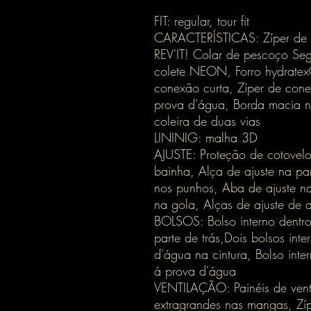
FIT: regular, tour fit
CARACTERÍSTICAS: Zíper de 
REV'IT! Colar de pescoço Seg
colete NEON, Forro hydratex®
conexão curta, Zíper de cone
prova d'água, Borda macia n
coleira de duas vias
LININIG: malha 3D
AJUSTE: Proteção de cotovelo
bainha, Alça de ajuste na par
nos punhos, Aba de ajuste na
na gola, Alças de ajuste de al
BOLSOS: Bolso interno dentro
parte de trás,Dois bolsos inte
d'água na cintura, Bolso inte
à prova d'água
VENTILAÇÃO: Painéis de venti
extragrandes nas mangas, Zípe