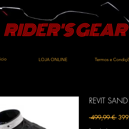
RIDER'S GEAR
icio
LOJA ONLINE
Termos e Condiç
REVIT SAND
Preç
 499,99 € 
399
norm