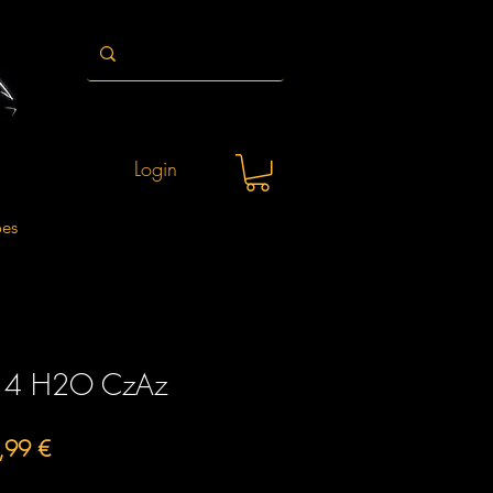
Login
ões
 4 H2O CzAz
o
Preço
,99 €
al
promocional