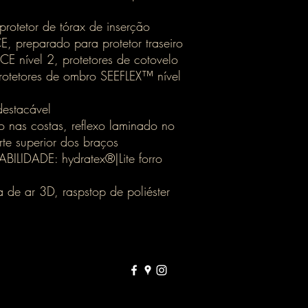
otetor de tórax de inserção
, preparado para protetor traseiro
E nível 2, protetores de cotovelo
rotetores de ombro SEEFLEX™ nível
estacável
o nas costas, reflexo laminado no
rte superior dos braços
ILIDADE: hydratex®|Lite forro
e ar 3D, raspstop de poliéster