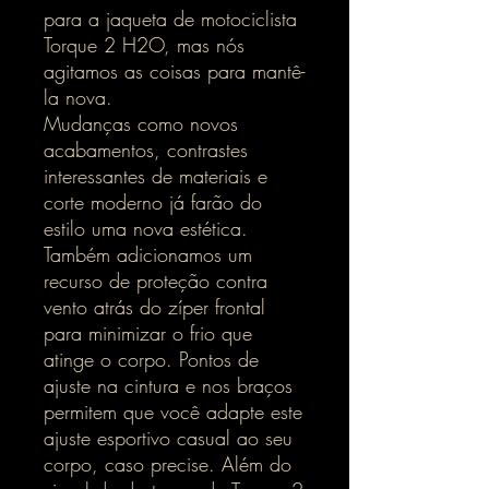
para a jaqueta de motociclista
Torque 2 H2O, mas nós
agitamos as coisas para mantê-
la nova.
Mudanças como novos
acabamentos, contrastes
interessantes de materiais e
corte moderno já farão do
estilo uma nova estética.
Também adicionamos um
recurso de proteção contra
vento atrás do zíper frontal
para minimizar o frio que
atinge o corpo. Pontos de
ajuste na cintura e nos braços
permitem que você adapte este
ajuste esportivo casual ao seu
corpo, caso precise. Além do