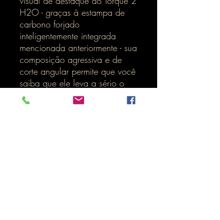
visual de destaque do Torque 2
H2O - graças à estampa de
carbono forjado
inteligentemente integrada
mencionada anteriormente - sua
composição agressiva e de
corte angular permite que você
saiba que ele leva a sério o
negócio em termos de mantê-lo
seguro e estiloso.
Seja para um passeio casual
pela cidade ou para um
passeio pelos arredores, sinta
a brisa com facilidade e/ou
mantenha-se seco com a
jaqueta de motociclista Torque
2 H2O.