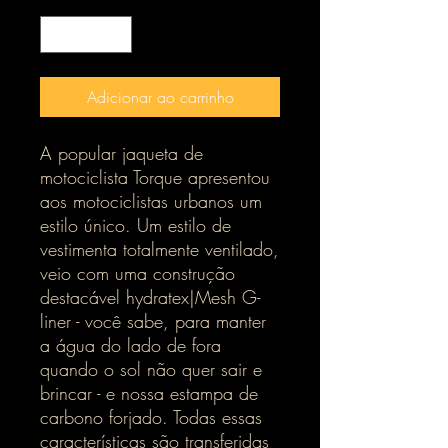
Adicionar ao carrinho
A popular jaqueta de
motociclista Torque apresentou
aos motociclistas urbanos um
estilo único. Um estilo de
vestimenta totalmente ventilado,
veio com uma construção
destacável hydratex|Mesh G-
liner - você sabe, para manter
a água do lado de fora
quando o sol não quer sair e
brincar - e nossa estampa de
carbono forjado. Todas essas
características são transferidas