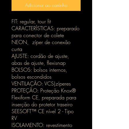
Adicionar ao carrinho
FIT: regular, tour fit
CARACTERÍSTICAS: preparado
para conector de colete
NEON, zíper de conexão
curta
AJUSTE: cordão de ajuste,
abas de ajuste, flexisnap
BOLSOS: bolsos internos,
bolsos escondidos
VENTILAÇÃO: VCS|zíperes
PROTEÇÃO: Proteção Knox®
Flexiform CE, preparada para
inserção do protetor traseiro
SEESOFT™ CE nível 2 - Tipo
RV
ISOLAMENTO: revestimento