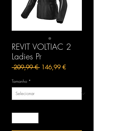
REVIT VOLTIAC 2
Ladies Pr
Preço
Preço
 209,99 € 
146,99 €
normal
promocional
Tamanho
*
Quantidade
*