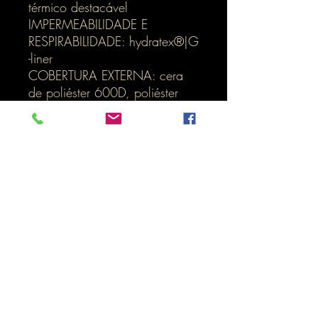
térmico destacável
IMPERMEABILIDADE E
RESPIRABILIDADE: hydratex®|G
-liner
COBERTURA EXTERNA: cera
de poliéster 600D, poliéster
600D, nervura de poliéster
Inicio
LOJA ONLINE
Termos e Condições