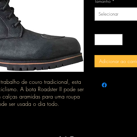
Tamanho
*
Selecionar
Quantidade
*
Adicionar ao carr
trabalho de couro tradicional, esta
iclismo. A bota Roadster II pode ser
m calças aramidas para uma roupa
ode ser usada o dia todo.