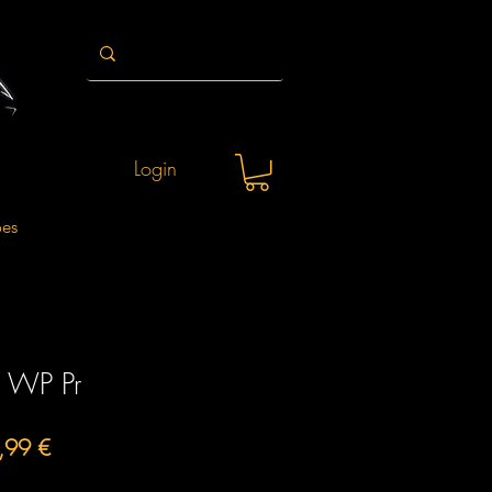
Login
ões
r WP Pr
o
Preço
,99 €
al
promocional