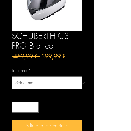
SCHUBERTH C3
PRO Branco
Preço
Preço
 469,99 € 
399,99 €
normal
promocional
Tamanho
*
Quantidade
*
Adicionar ao carrinho