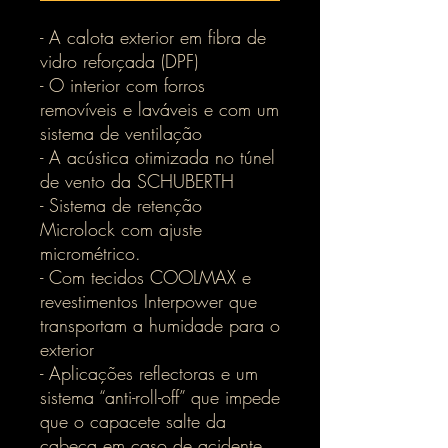
- A calota exterior em fibra de
vidro reforçada (DPF)
- O interior com forros
removíveis e laváveis e com um
sistema de ventilação
- A acústica otimizada no túnel
de vento da SCHUBERTH
- Sistema de retenção
Microlock com ajuste
micrométrico.
- Com tecidos COOLMAX e
revestimentos Interpower que
transportam a humidade para o
exterior
- Aplicações reflectoras e um
sistema “anti-roll-off” que impede
que o capacete salte da
cabeça em caso de acidente.