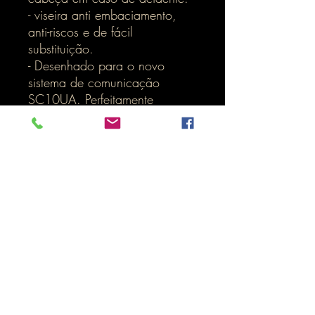
- viseira anti embaciamento,
anti-riscos e de fácil
substituição.
- Desenhado para o novo
sistema de comunicação
SC10UA. Perfeitamente
integrado ao capacete.
Inicio
LOJA ONLINE
Termos e Condições