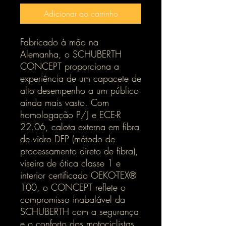
Adicionar ao carrinho
Fabricado à mão na
Alemanha, o SCHUBERTH
CONCEPT proporciona a
experiência de um capacete de
alto desempenho a um público
ainda mais vasto. Com
homologação P/J e ECE-R
22.06, calota externa em fibra
de vidro DFP (método de
processamento direto de fibra),
viseira de ótica classe 1 e
interior certificado OEKO-TEX®
100, o CONCEPT reflete o
compromisso inabalável da
SCHUBERTH com a segurança
e o conforto dos motociclistas.