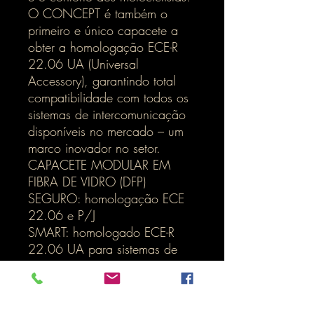
O CONCEPT é também o
primeiro e único capacete a
obter a homologação ECE-R
22.06 UA (Universal
Accessory), garantindo total
compatibilidade com todos os
sistemas de intercomunicação
disponíveis no mercado – um
marco inovador no setor.
CAPACETE MODULAR EM
FIBRA DE VIDRO (DFP)
SEGURO: homologação ECE
22.06 e P/J
SMART: homologado ECE-R
22.06 UA para sistemas de
comunicação
SILENCIOSO: 87.5 dB(A) a
100 KM/H