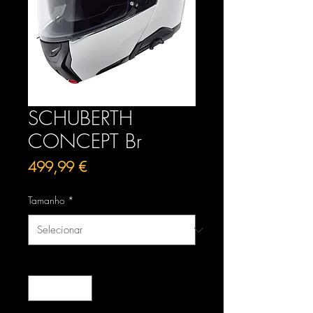
SCHUBERTH
CONCEPT Br
Preço
499,99 €
Tamanho
*
Quantidade
*