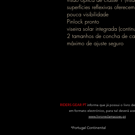
superfícies reflexivas oferec
pouca visibilidade
Pinlock pronto
viseira solar integrada (cont
2 tamanhos de concha de cap
máximo de ajuste seguro
RIDERS GEAR PT
informa que já possui o livro d
em formato electrónico, para tal deverá ac
www.livroreclamacoes.pt
*Portugal Continental