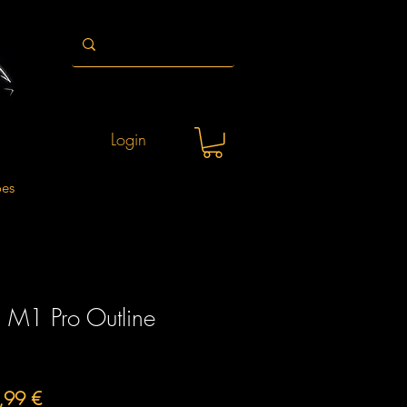
Login
ões
M1 Pro Outline
o
Preço
,99 €