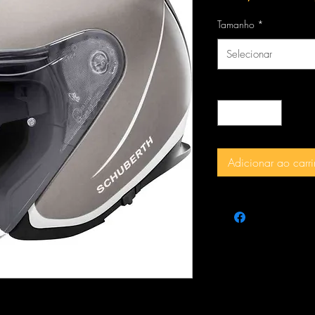
norm
Tamanho
*
Selecionar
Quantidade
*
Adicionar ao carr