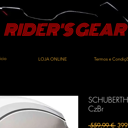
RIDER'S GEAR
icio
LOJA ONLINE
Termos e Condiç
SCHUBERTH 
CzBr
Preç
 559,99 € 
399