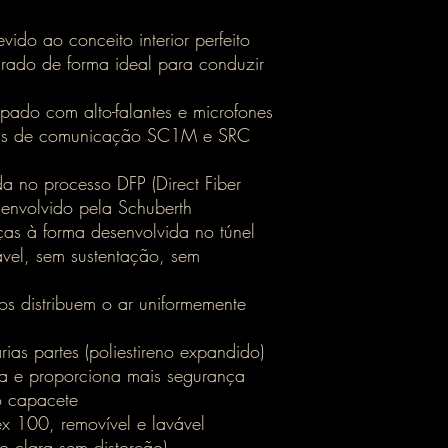
vido ao conceito interior perfeito
rado de forma ideal para conduzir
pado com alto-falantes e microfones
mas de comunicação SC1M e SRC
 no processo DFP (Direct Fiber
senvolvido pela Schuberth
ças à forma desenvolvida no túnel
ável, sem sustentação, sem
os distribuem o ar uniformemente
rias partes (poliestireno expandido)
ça e proporciona mais segurança
do capacete
ex 100, removível e lavável
ão clara sem distorção)