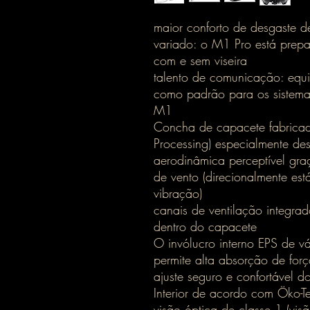
maior conforto de desgaste de
variado: o M1 Pro está prepa
com e sem viseira
talento de comunicação: equi
como padrão para os siste
M1
Concha de capacete fabricada
Processing) especialmente de
aerodinâmica perceptível gra
de vento (direcionalmente est
vibração)
canais de ventilação integrad
dentro do capacete
O invólucro interno EPS de vá
permite alta absorção de for
ajuste seguro e confortável 
Interior de acordo com Öko-T
visão óptica de classe 1 (vis