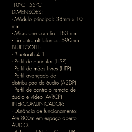
-10°C - 55°C
DIMENSÕES:
- Módulo principal: 38mm x 10
mm
- Microfone com fio: 183 mm
- Fio entre altifalantes: 590mm
BLUETOOTH:
- Bluetooth 4.1
- Perfil de auricular (HSP)
- Perfil de mãos livres (HFP)
- Perfil avançado de
distribuição de áudio (A2DP)
- Perfil de controlo remoto de
áudio e vídeo (AVRCP)
INERCOMUNICADOR:
- Distância de funcionamento:
Até 800m em espaço aberto
ÁUDIO: