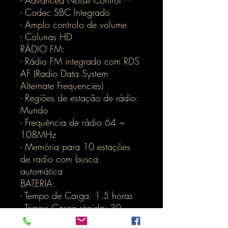
- Advanced Noise Control™
- Codec SBC Integrado
- Amplo controlo de volume
- Colunas HD
RÁDIO FM:
- Rádio FM integrado com RDS
AF (Radio Data System
Alternate Frequencies)
- Regiões de estação de rádio:
Mundo
- Frequência de rádio 64 ~
108MHz
- Memória para 10 estações
de radio com busca
automática
BATERIA:
- Tempo de Carga: 1.5 horas
- Tempo Carga rápida: 30
minutos igual a 4 horas de