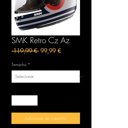
SMK Retro Cz Az
Preço
Preço
 119,99 € 
99,99 €
normal
promocional
Tamanho
*
Quantidade
*
Adicionar ao carrinho