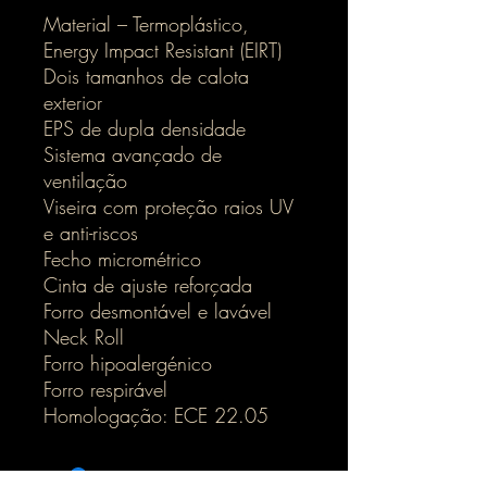
Material – Termoplástico,
Energy Impact Resistant (EIRT)
Dois tamanhos de calota
exterior
EPS de dupla densidade
Sistema avançado de
ventilação
Viseira com proteção raios UV
e anti-riscos
Fecho micrométrico
Cinta de ajuste reforçada
Forro desmontável e lavável
Neck Roll
Forro hipoalergénico
Forro respirável
Homologação: ECE 22.05