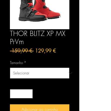
THOR BLITZ XP MX
PrVm
Preço
Preço
 159,99 € 
129,99 €
normal
promocional
Tamanho
*
Quantidade
*
Adicionar ao carrinho