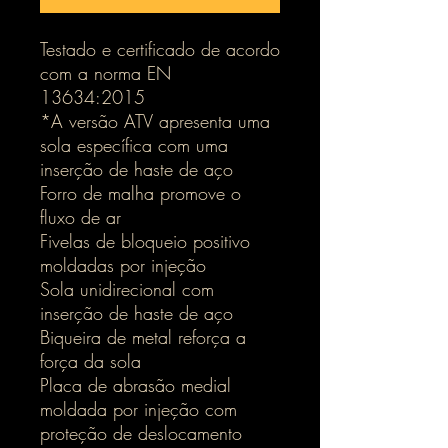
Testado e certificado de acordo
com a norma EN
13634:2015
*A versão ATV apresenta uma
sola específica com uma
inserção de haste de aço
Forro de malha promove o
fluxo de ar
Fivelas de bloqueio positivo
moldadas por injeção
Sola unidirecional com
inserção de haste de aço
Biqueira de metal reforça a
força da sola
Placa de abrasão medial
moldada por injeção com
proteção de deslocamento