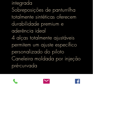
integrada
Sobreposições de panturrilha
totalmente sintéticas oferecem
durabilidade premium e
aderência ideal
4 alças totalmente ajustáveis
permitem um ajuste específico
personalizado do piloto
Caneleira moldada por injeção
pré-curvada
SIZE CHART
US
8
9
10
11
12
13
EU
42
43
44
45
47
48
Inicio