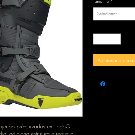
Tamanho
*
Selecionar
Quantidade
*
Adicionar ao carr
njeção pré-curvados em todoO
al adiciona estrutura e reduz a