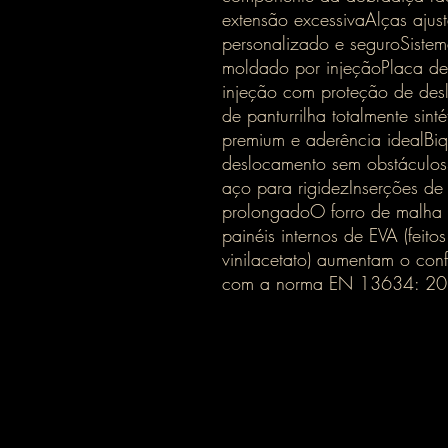
extensão excessivaAlças ajust
personalizado e seguroSistema
moldado por injeçãoPlaca d
injeção com proteção de des
de panturrilha totalmente sint
premium e aderência idealBiqu
deslocamento sem obstáculos
aço para rigidezInserções de 
prolongadoO forro de malha 
painéis internos de EVA (feito
vinilacetato) aumentam o con
com a norma EN 13634: 2