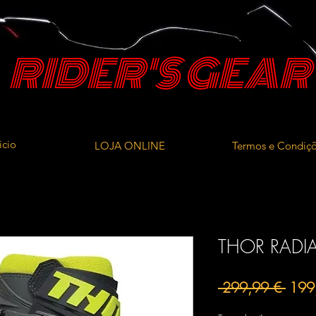
RIDER'S GEAR
icio
LOJA ONLINE
Termos e Condiç
THOR RADI
Preç
 299,99 € 
199
norm