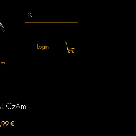
Login
ões
AL CzAm
o
Preço
,99 €
al
promocional