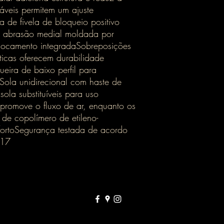
áveis permitem um ajuste
 de fivela de bloqueio positivo
e abrasão medial moldada por
locamento integradaSobreposições
éticas oferecem durabilidade
eira de baixo perfil para
Sola unidirecional com haste de
sola substituíveis para uso
promove o fluxo de ar, enquanto os
s de copolímero de etileno-
fortoSegurança testada de acordo
017