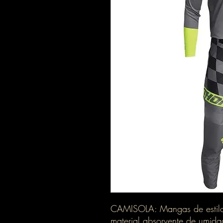
CAMISOLA: Mangas de estilo 
material absorvente de umid