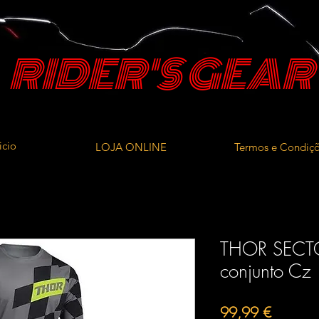
RIDER'S GEAR
icio
LOJA ONLINE
Termos e Condiç
THOR SECT
conjunto Cz
Preço
99,99 €