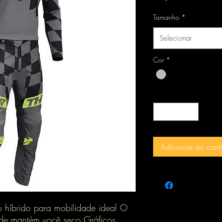
Tamanho
*
Selecionar
Cor
*
Quantidade
*
Adicionar ao carr
híbrido para mobilidade ideal O
ade mantém você seco Gráficos