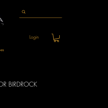
Login
ões
OR BIRDROCK