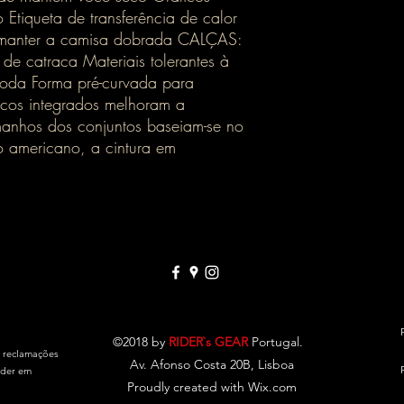
Etiqueta de transferência de calor
manter a camisa dobrada CALÇAS:
 de catraca Materiais tolerantes à
toda Forma pré-curvada para
ticos integrados melhoram a
manhos dos conjuntos baseiam-se no
 americano, a cintura em
©2018 by
RIDER`s GEAR
Portugal.
e reclamações
Av. Afonso Costa 20B, Lisboa
eder em
Proudly created with Wix.com