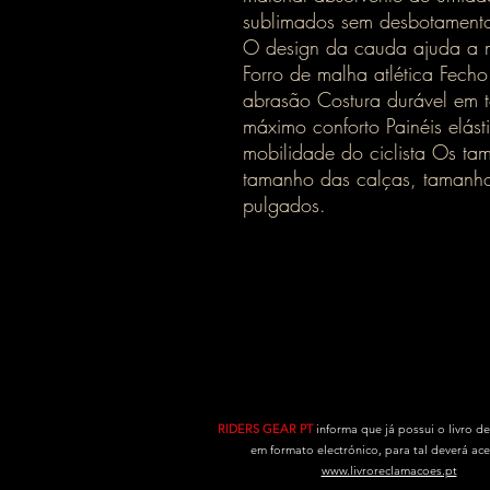
sublimados sem desbotamento 
O design da cauda ajuda a 
Forro de malha atlética Fecho
abrasão Costura durável em 
máximo conforto Painéis elás
mobilidade do ciclista Os ta
tamanho das calças, tamanho
pulgados.
RIDERS GEAR PT
informa que já possui o livro d
em formato electrónico, para tal deverá ac
www.livroreclamacoes.pt