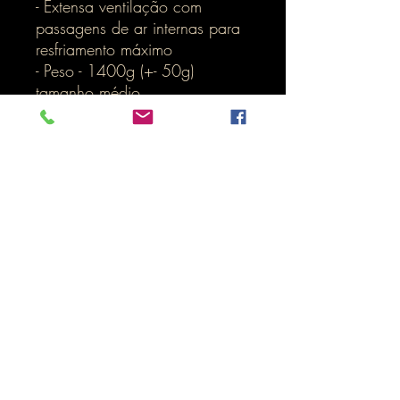
- Extensa ventilação com
passagens de ar internas para
resfriamento máximo
- Peso - 1400g (+- 50g)
tamanho médio
Inicio
LOJA ONLINE
Termos e Condições