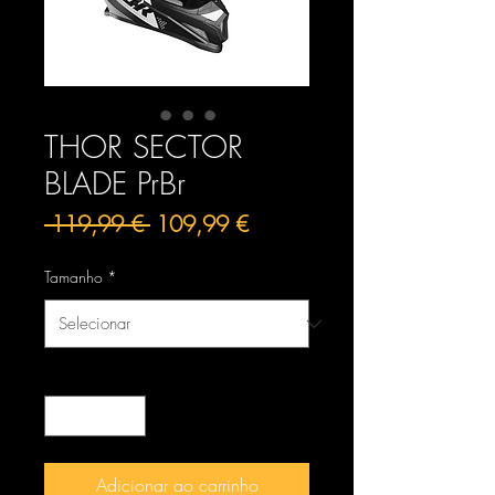
THOR SECTOR
BLADE PrBr
Preço
Preço
 119,99 € 
109,99 €
normal
promocional
Tamanho
*
Quantidade
*
Adicionar ao carrinho