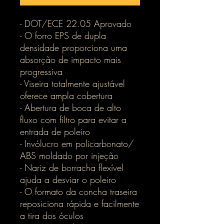
- DOT/ECE 22.05 Aprovado
- O forro EPS de dupla
densidade proporciona uma
absorção de impacto mais
progressiva
- Viseira totalmente ajustável
oferece ampla cobertura
- Abertura de boca de alto
fluxo com filtro para evitar a
entrada de poleiro
- Invólucro em policarbonato/
ABS moldado por injeção
- Nariz de borracha flexível
ajuda a desviar o poleiro
- O formato da concha traseira
reposiciona rápida e facilmente
a tira dos óculos