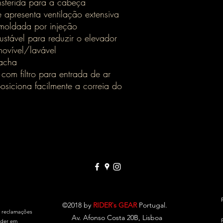
ansferida para a cabeça
 apresenta ventilação extensiva
moldada por injeção
justável para reduzir o elevador
ovível/lavável
racha
 com filtro para entrada de ar
osiciona facilmente a correia do
©2018 by
RIDER`s GEAR
Portugal.
e reclamações
Av. Afonso Costa 20B, Lisboa
eder em