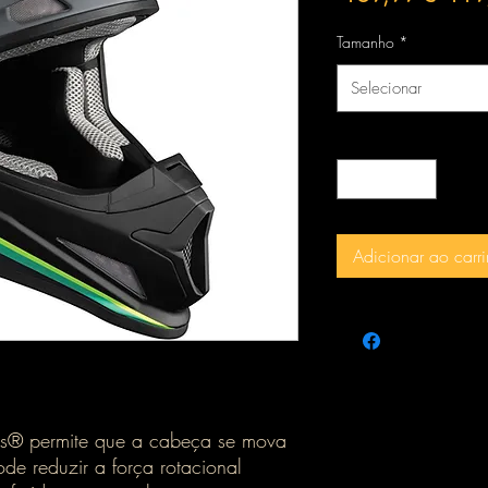
norm
Tamanho
*
Selecionar
Quantidade
*
Adicionar ao carr
s® permite que a cabeça se mova
de reduzir a força rotacional