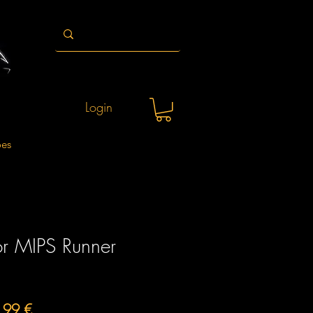
Login
ões
r MIPS Runner
o
Preço
,99 €