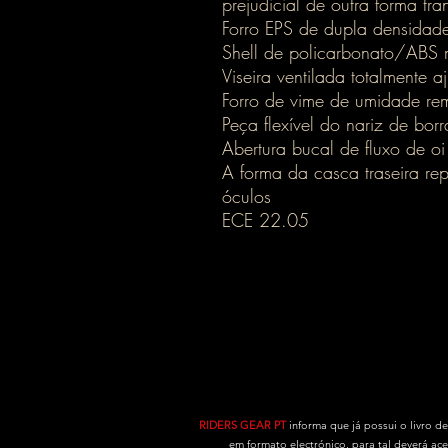
prejudicial de outra forma tr
Forro EPS de dupla densidade
Shell de policarbonato/ABS 
Viseira ventilada totalmente a
Forro de vime de umidade rem
Peça flexível do nariz de bor
Abertura bucal de fluxo de oi
A forma da casca traseira rep
óculos
ECE 22.05
RIDERS GEAR PT
informa que já possui o livro d
em formato electrónico, para tal deverá ac