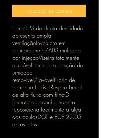
Adicionar ao carrinho
Forro EPS de dupla densidade
apresenta ampla
ventilaçãoInvólucro em
policarbonato/ABS moldado
por injeçãoViseira totalmente
ajustávelForro de absorção de
umidade
removível/lavávelNariz de
borracha flexívelRespiro bucal
de alto fluxo com filtroO
formato da concha traseira
reposiciona facilmente a alça
dos óculosDOT e ECE 22.05
aprovados